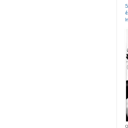
S
é
I
Q