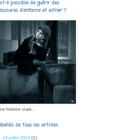
st-il possible de guérir des
lessures d'enfance et aimer ?
ne histoire vraie...
ibellés de tous les artciles
14 juillet 2024
(1)