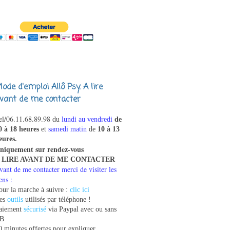
ode d'emploi Allô Psy. A lire
vant de me contacter
el/
06.11.68.89.98
du
lundi au vendredi
de
0 à 18 heures
et
samedi matin
de
10 à 13
eures.
niquement sur rendez-vous
 LIRE AVANT DE ME CONTACTER
vant de me contacter merci de visiter les
ens :
our la marche à suivre :
clic ici
es
outils
utilisés par téléphone !
aiement
sécurisé
via Paypal avec ou sans
B
0 minutes offertes pour expliquer,