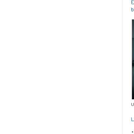
E
b
U
L