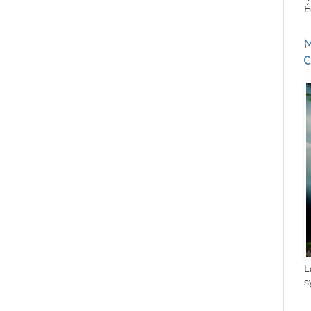
É
M
C
L
s