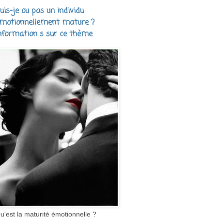
uis-je ou pas un individu
motionnellement mature ?
nformation s sur ce thème
u'est la maturité émotionnelle ?