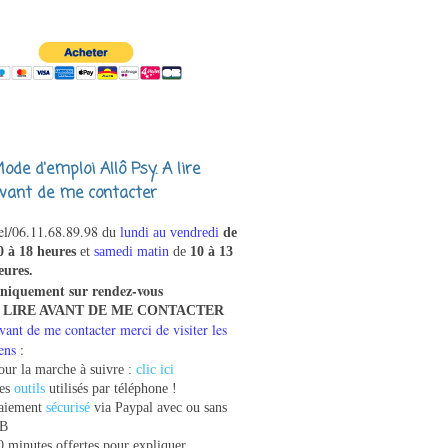
ode d'emploi Allô Psy. A lire
vant de me contacter
el/
06.11.68.89.98
du
lundi au vendredi
de
0 à 18 heures
et
samedi matin
de
10 à 13
eures.
niquement sur rendez-vous
 LIRE AVANT DE ME CONTACTER
vant de me contacter merci de visiter les
ens :
our la marche à suivre :
clic ici
es
outils
utilisés par téléphone !
aiement
sécurisé
via Paypal avec ou sans
B
0 minutes offertes pour expliquer,