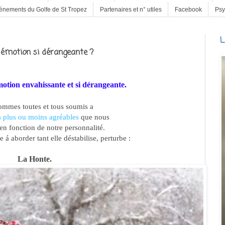
énements du Golfe de St Tropez
Partenaires et n° utiles
Facebook
Psy
L
émotion si dérangeante ?
motion envahissante et si dérangeante.
mmes toutes et tous soumis a
 plus ou moins agréables
que nous
en fonction de notre personnalité.
le á aborder tant elle déstabilise, perturbe :
La Honte.