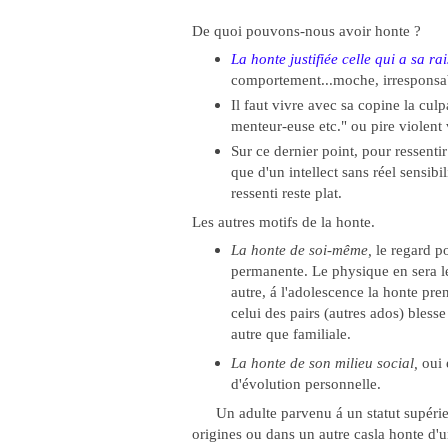
De quoi pouvons-nous avoir honte ?
La honte justifiée celle qui a sa rai
comportement...moche, irresponsab
Il faut vivre avec sa copine la culp
menteur-euse etc." ou pire violent
Sur ce dernier point, pour ressentir
que d'un intellect sans réel sensibil
ressenti reste plat.
Les autres motifs de la honte.
La honte de soi-même,
le regard po
permanente. Le physique en sera le v
autre, á l'adolescence la honte pr
celui des pairs (autres ados) bless
autre que familiale.
La honte de son milieu social,
oui e
d'évolution personnelle.
Un adulte parvenu á un statut supérie
origines ou dans un autre casla hon