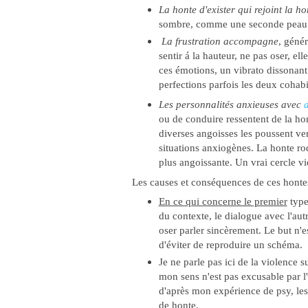
La honte d'exister qui rejoint la 
sombre, comme une seconde peau ell
La frustration accompagne
, géné
sentir á la hauteur, ne pas oser, el
ces émotions, un vibrato dissonant
perfections parfois les deux cohabi
Les personnalités anxieuses avec
d
ou de conduire ressentent de la hon
diverses angoisses les poussent ver
situations anxiogènes. La honte r
plus angoissante. Un vrai cercle v
Les causes et conséquences de ces honte
En ce qui concerne le premier
type
du contexte, le dialogue avec l'autr
oser parler sincèrement. Le but n'e
d'éviter de reproduire un schéma.
Je ne parle pas ici de la violence s
mon sens n'est pas excusable par l'au
d'après mon expérience de psy, les
de honte.