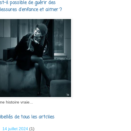
st-il possible de guérir des
lessures d'enfance et aimer ?
ne histoire vraie...
ibellés de tous les artciles
14 juillet 2024
(1)