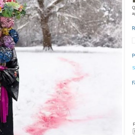
Q
a
R
P
S
F
F