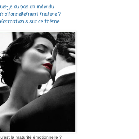
uis-je ou pas un individu
motionnellement mature ?
nformation s sur ce thème
u'est la maturité émotionnelle ?