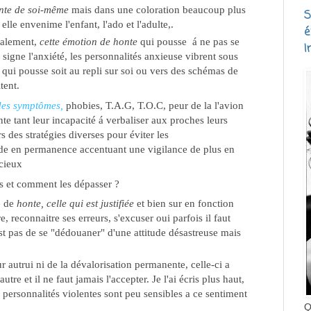
honte de soi-même
mais dans une coloration beaucoup plus
S
e envenime l'enfant, l'ado et l'adulte,.
é
ralement,
cette émotion de honte
qui pousse á ne pas se
I
le signe l'anxiété, les personnalités anxieuse vibrent sous
 qui pousse soit au repli sur soi ou vers des schémas de
tent.
es symptômes,
phobies, T.A.G, T.O.C, peur de la l'avion
te tant leur incapacité á verbaliser aux proches leurs
s des stratégies diverses pour éviter les
ode en permanence accentuant une vigilance de plus en
icieux
s et comment les dépasser ?
 de
honte, celle qui est justifiée
et bien sur en fonction
e, reconnaitre ses erreurs, s'excuser oui parfois il faut
st pas de se "dédouaner" d'une attitude désastreuse mais
ur autrui ni de la dévalorisation permanente, celle-ci a
tre et il ne faut jamais l'accepter. Je l'ai écris plus haut,
 personnalités violentes sont peu sensibles a ce sentiment
Q