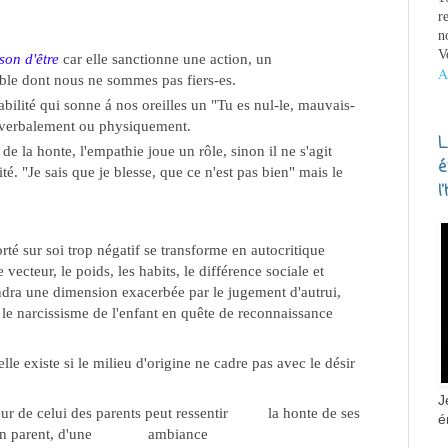
r
n
V
son d'être
car elle sanctionne une action, un
A
le dont nous ne sommes pas fiers-es.
abilité qui sonne á nos oreilles un "Tu es nul-le, mauvais-
 verbalement
ou physiquement.
L
 de la honte, l'empathie joue un rôle, sinon il ne s'agit
é
ité. "Je sais que je blesse, que ce n'est pas bien" mais le
l
rté sur soi trop négatif se transforme en autocritique
ecteur, le poids, les habits, le différence sociale et
endra une dimension exacerbée par le jugement d'autrui,
e le narcissisme de l'enfant en quête de reconnaissance
lle existe si le milieu d'origine ne cadre pas avec le désir
J
ur de celui des parents peut ressentir la honte de ses
é
te d'un parent, d'une ambiance