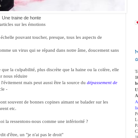
Une traine de honte
 articles sur les émotions
 échelle pouvant toucher, presque, tous les aspects de
 comme un virus qui se répand dans notre âme, doucement sans
M
a
que la culpabilité, plus discrète que la haine ou la colère, elle
T
ur nous réduire
1
 l'évitement mais peut aussi être la source du
dépassement de
h
U
cle -
A
A
ont souvent de bonnes copines aimant se balader sur les
li
rent etc.
P
L
quoi la ressentons-nous comme une infériorité ?
P
C
t d'être, un "je n'ai pas le droit"
1