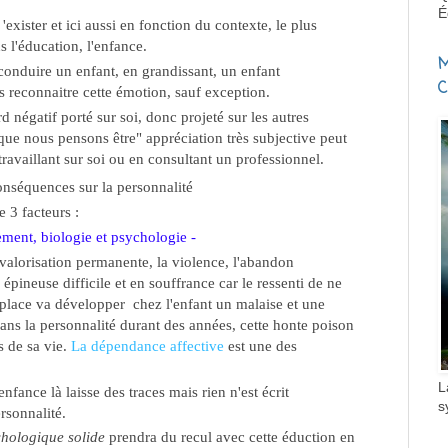
É
d 'exister et ici aussi en fonction du contexte, le plus
s l'éducation, l'enfance.
M
conduire un enfant, en grandissant, un enfant
C
s reconnaitre cette émotion, sauf exception.
d négatif porté sur soi, donc projeté sur les autres
 que nous pensons être" appréciation très subjective peut
travaillant sur soi ou en consultant un professionnel.
onséquences sur la personnalité
 3 facteurs :
ment, biologie et psychologie -
valorisation permanente, la violence, l'abandon
épineuse difficile et en souffrance car le ressenti de ne
 place va développer chez l'enfant un malaise et une
dans la personnalité durant des années, cette honte poison
s de sa vie.
La dépendance affective
est une des
L
fance là laisse des traces mais rien n'est écrit
s
rsonnalité.
chologique solide
prendra du recul avec cette éduction en