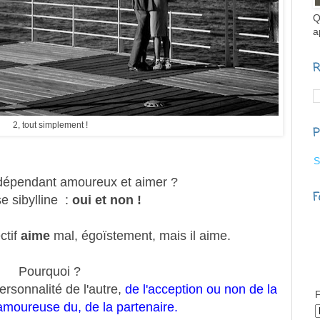
Q
a
R
2, tout simplement !
P
S
 dépendant amoureux et aimer ?
F
 sibylline :
oui et non !
ctif
aime
mal, égoïstement, mais il aime.
Pourquoi ?
ersonnalité de l'autre,
de l'acception ou non de la
F
moureuse du, de la partenaire.