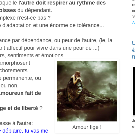
laquelle
l'autre doit respirer au rythme des
r
oisses
du dépendant.
n
V
plexe n'est-ce pas ?
A
'adaptation et une énorme de tolérance...
nce par dépendance, ou peur de l'autre, (le, la
L
t affectif pour vivre dans une peur de ...)
é
urs, sentiments et émotions
l
tamorphosent
huchotements
te permanente, ou
 ou non.
amoureux fait de
e et de liberté
?
J
se à l'autre:
é
Amour figé !
te déplaire, tu vas me