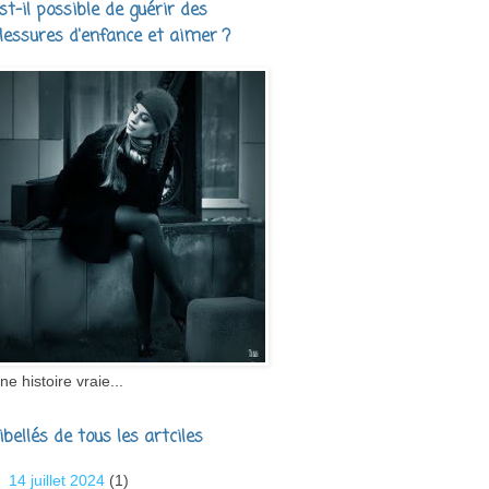
st-il possible de guérir des
lessures d'enfance et aimer ?
ne histoire vraie...
ibellés de tous les artciles
14 juillet 2024
(1)