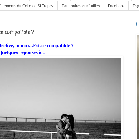
énements du Golfe de St Tropez
Partenaires et n° utiles
Facebook
Psy
L
ce compatible ?
ective, amour...Est-ce compatible ?
Quelques réponses ici.