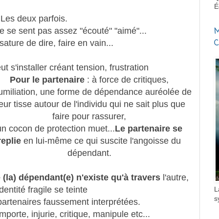
É
Les deux parfois.
M
e se sent pas assez "écouté" "aimé"...
C
sature de dire, faire en vain...
s'installer créant tension, frustration
Pour le partenaire
: à force de critiques,
umiliation, une forme de dépendance auréolée de
eur tisse autour de l'individu qui ne sait plus que
faire pour rassurer,
un cocon de protection muet...
Le partenaire se
replie
en lui-même ce qui suscite l'angoisse du
dépendant.
 (la) dépendant(e) n'existe qu'à travers
l'autre,
dentité fragile se teinte
L
s
artenaires faussement interprétées.
mporte, injurie, critique, manipule etc...