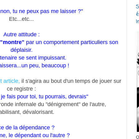
S
 non, tu ne peux pas me laisser ?"
é
Etc...etc...
I
Autre attitude :
"montre"
par un comportement particuliers son
déplaisir.
rtenaire se sent impuissant.
caissera...un peu, beaucoup !
 article,
il s'agira au bout d'un temps de jouer sur
ce registre :
je fais pour toi, tu pourrais, devrais"
ronde infernale du "dénigrement" de l'autre,
abilisant, dévalorisant.
ce de la dépendance ?
me, le dépendant ou l'autre ?
Q