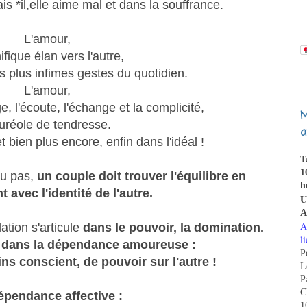
 *il,elle aime mal et dans la souffrance.
L'amour,
fique élan vers l'autre,
s plus infimes gestes du quotidien.
L'amour,
e, l'écoute, l'échange et la complicité,
M
auréole de tendresse.
a
t bien plus encore, enfin dans l'idéal !
T
1
ou pas,
un couple doit trouver l'équilibre en
h
avec l'identité de l'autre.
U
A
A
ation s'articule
dans le pouvoir, la domination.
li
la dans la dépendance amoureuse :
P
ns conscient, de pouvoir sur l'autre !
L
P
C
épendance affective :
1