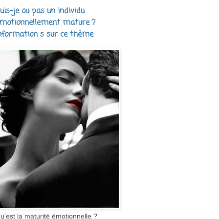
uis-je ou pas un individu
motionnellement mature ?
nformation s sur ce thème
u'est la maturité émotionnelle ?