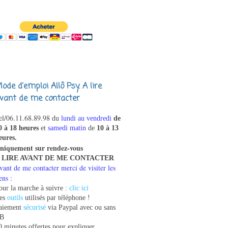
ode d'emploi Allô Psy. A lire
vant de me contacter
el/
06.11.68.89.98
du
lundi au vendredi
de
0 à 18 heures
et
samedi matin
de
10 à 13
eures.
niquement sur rendez-vous
 LIRE AVANT DE ME CONTACTER
vant de me contacter merci de visiter les
ens :
our la marche à suivre :
clic ici
es
outils
utilisés par téléphone !
aiement
sécurisé
via Paypal avec ou sans
B
0 minutes offertes pour expliquer,