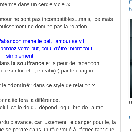
E
enferme dans un cercle vicieux.
b
amour ne sont pas incompatibles...mais, ce mais
anouissement ne domine pas la relation
'abandon mène le bal, l'amour se vit
perdez votre but, celui d'être "bien" tout
simplement.
 dans
la souffrance
et la peur de l'abandon.
ie sur lui, elle, envahi(e) par le chagrin.
t le
"dominé"
dans ce style de relation ?
nnalité fera la différence.
U
lui, celle de qui dépend l'équilibre de l'autre.
L
erdu d'avance, car justement, le danger pour le, la
de se perdre dans un rôle voué à l'échec tant que